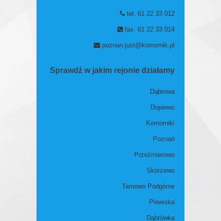
tel. 61 22 33 012
fax. 61 22 33 014
poznan.just@komornik.pl
Sprawdź w jakim rejonie działamy
Dąbrowa
Dopiewo
Komorniki
Poznań
Przeźmierowo
Skórzewo
Tarnowo Podgórne
Plewiska
Dąbrówka