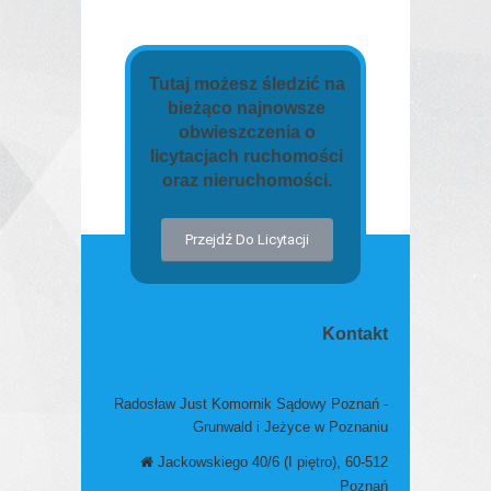
Tutaj możesz śledzić na
bieżąco najnowsze
obwieszczenia o
licytacjach ruchomości
oraz nieruchomości.
Przejdź Do Licytacji
Kontakt
Radosław Just Komornik Sądowy Poznań -
Grunwald i Jeżyce w Poznaniu
Jackowskiego 40/6 (I piętro), 60-512
Poznań