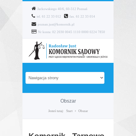
Jackowskiego 40/6, 60-512 Poznań
tel. 61 22 33 012
fax. 61 22 33 014
poznan.just@komornik.pl
Nr konta: 02 2030 0045 1110 0000 0224 7850
Obszar
Jesteś tutaj:
Obszar
Start