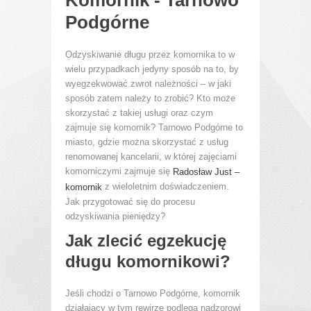
Komornik - Tarnowo
Podgórne
Odzyskiwanie długu przez komornika to w
wielu przypadkach jedyny sposób na to, by
wyegzekwować zwrot należności – w jaki
sposób zatem należy to zrobić? Kto może
skorzystać z takiej usługi oraz czym
zajmuje się komornik? Tarnowo Podgórne to
miasto, gdzie można skorzystać z usług
renomowanej kancelarii, w której zajęciami
komorniczymi zajmuje się
Radosław Just –
z wieloletnim doświadczeniem.
komornik
Jak przygotować się do procesu
odzyskiwania pieniędzy?
Jak zlecić egzekucję
długu komornikowi?
Jeśli chodzi o Tarnowo Podgórne, komornik
działający w tym rewirze podlega nadzorowi